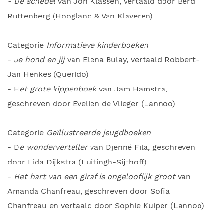
- De schedel
van Jon Klassen, vertaald door Berd
Ruttenberg (Hoogland & Van Klaveren)
Categorie
Informatieve kinderboeken
-
Je hond en jij
van Elena Bulay, vertaald Robbert-
Jan Henkes (Querido)
- H
et grote kippenboek
van Jam Hamstra,
geschreven door Evelien de Vlieger (Lannoo)
Categorie
Geïllustreerde jeugdboeken
- D
e wonderverteller
van Djenné Fila, geschreven
door Lida Dijkstra (Luitingh-Sijthoff)
-
Het hart van een giraf is ongelooflijk groot
van
Amanda Chanfreau, geschreven door Sofia
Chanfreau en vertaald door Sophie Kuiper (Lannoo)