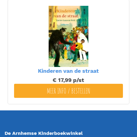
Kinderen van de straat
€ 17,99
p/st
MEER INFO / BESTELLEN
De Arnhemse Kinderboekwinkel