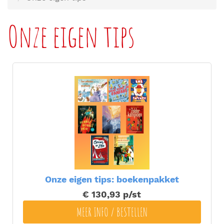
Onze eigen tips
Onze eigen tips: boekenpakket
€ 130,93
p/st
MEER INFO / BESTELLEN