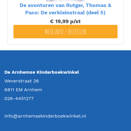
De avonturen van Rutger, Thomas &
Paco: De verkleinstraal (deel 5)
€ 19,99
p/st
MEER INFO / BESTELLEN
De Arnhemse Kinderboekwinkel
Weverstraat 26
6811 EM
Arnhem
026-4451277
info@arnhemsekinderboekwinkel.nl