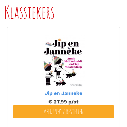
Klassiekers
Jip en Janneke
€ 27,99
p/st
MEER INFO / BESTELLEN