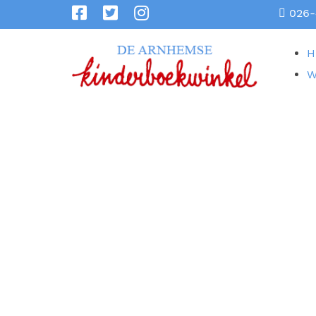
026-
H
W