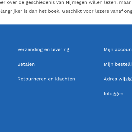
eer over de geschiedenis van Nijmegen willen lezen, maar 
langrijker is dan het boek. Geschikt voor lezers vanaf ong
Verzending en levering
Mijn accoun
Betalen
Mijn bestell
Retourneren en klachten
Adres wijzi
Inloggen