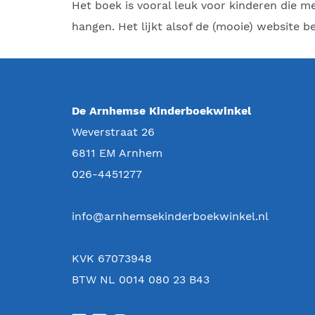
Het boek is vooral leuk voor kinderen die m
hangen. Het lijkt alsof de (mooie) website be
De Arnhemse Kinderboekwinkel
Weverstraat 26
6811 EM
Arnhem
026-4451277
info@arnhemsekinderboekwinkel.nl
KVK 67073948
BTW NL 0014 080 23 B43