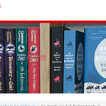
sschool bovenbouw
De geest van het Besiendershuis