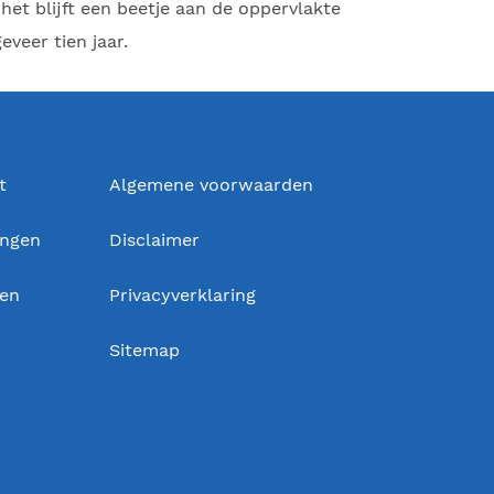
het blijft een beetje aan de oppervlakte
eveer tien jaar.
t
Algemene voorwaarden
ingen
Disclaimer
gen
Privacyverklaring
Sitemap