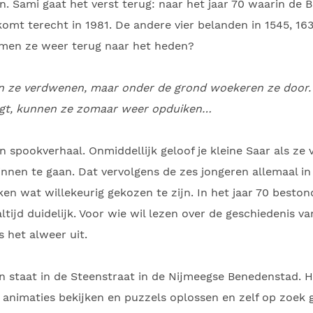
n. Sami gaat het verst terug: naar het jaar 70 waarin de
 komt terecht in 1981. De andere vier belanden in 1545, 16
omen ze weer terug naar het heden?
en ze verdwenen, maar onder de grond woekeren ze door. E
aagt, kunnen ze zomaar weer opduiken…
n spookverhaal. Onmiddellijk geloof je kleine Saar als ze 
innen te gaan. Dat vervolgens de zes jongeren allemaal in
jken wat willekeurig gekozen te zijn. In het jaar 70 besto
altijd duidelijk. Voor wie wil lezen over de geschiedenis v
is het alweer uit.
en staat in de Steenstraat in de Nijmeegse Benedenstad. H
 animaties bekijken en puzzels oplossen en zelf op zoek 