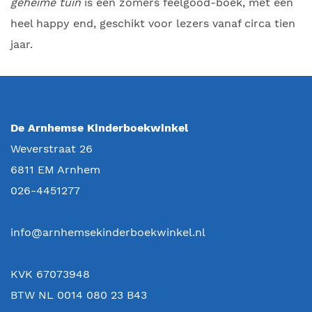
geheime tuin
is een zomers feelgood-boek, met een
heel happy end, geschikt voor lezers vanaf circa tien
jaar.
De Arnhemse Kinderboekwinkel
Weverstraat 26
6811 EM
Arnhem
026-4451277
info@arnhemsekinderboekwinkel.nl
KVK 67073948
BTW NL 0014 080 23 B43