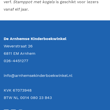
verf.
Stamppot met kogels
is geschikt voor lezers
vanaf elf jaar.
De Arnhemse Kinderboekwinkel
Weverstraat 26
6811 EM
Arnhem
026-4451277
info@arnhemsekinderboekwinkel.nl
KVK 67073948
BTW NL 0014 080 23 B43