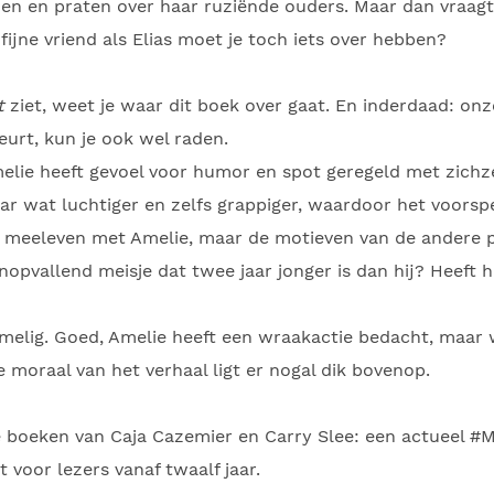
en en praten over haar ruziënde ouders. Maar dan vraagt
 fijne vriend als Elias moet je toch iets over hebben?
t
ziet, weet je waar dit boek over gaat. En inderdaad: on
urt, kun je ook wel raden.
lie heeft gevoel voor humor en spot geregeld met zichze
r wat luchtiger en zelfs grappiger, waardoor het voorspe
ma meeleven met Amelie, maar de motieven van de andere 
 onopvallend meisje dat twee jaar jonger is dan hij? Heeft
mmelig. Goed, Amelie heeft een wraakactie bedacht, maar
 moraal van het verhaal ligt er nogal dik bovenop.
de boeken van Caja Cazemier en Carry Slee: een actueel
 voor lezers vanaf twaalf jaar.