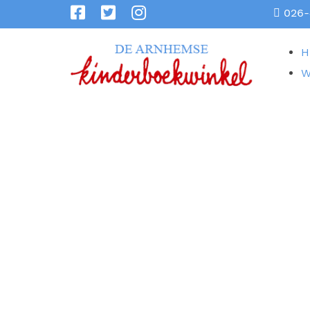
026-
H
W