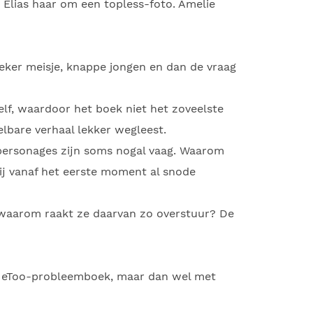
 Elias haar om een topless-foto. Amelie
zeker meisje, knappe jongen en dan de vraag
lf, waardoor het boek niet het zoveelste
lbare verhaal lekker wegleest.
personages zijn soms nogal vaag. Waarom
 hij vanaf het eerste moment al snode
 waarom raakt ze daarvan zo overstuur? De
 #MeToo-probleemboek, maar dan wel met