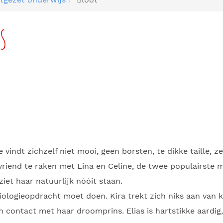
s
vindt zichzelf niet mooi, geen borsten, te dikke taille, z
end te raken met Lina en Celine, de twee populairste meisj
iet haar natuurlijk nóóit staan.
iologieopdracht moet doen. Kira trekt zich niks aan van k
 in contact met haar droomprins. Elias is hartstikke aardi