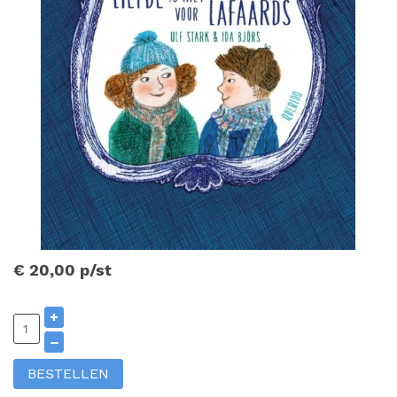
€ 20,00
p/st
+
–
BESTELLEN