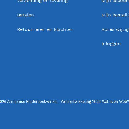
Verzending en levering
Mijn accoun
Betalen
Mijn bestell
Retourneren en klachten
Adres wijzi
Inloggen
026 Arnhemse Kinderboekwinkel | Webontwikkeling 2026
Walraven Web