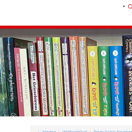
Home
Webwinkel
Populaire boeke