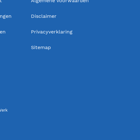
t
Algemene voorwaarden
ingen
Disclaimer
gen
Privacyverklaring
Sitemap
Werk