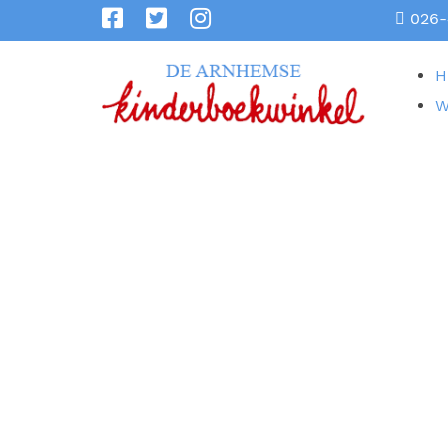
026-
H
W