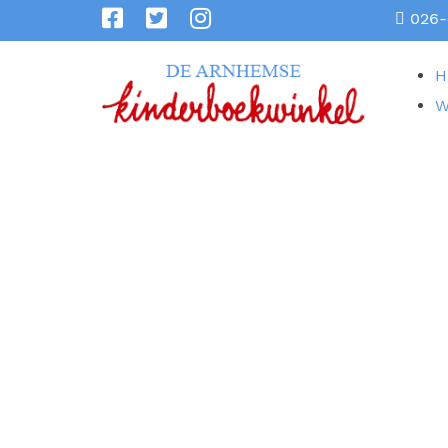
026-
H
W