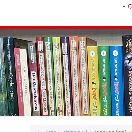
Home
Webwinkel
Agent en Boef -