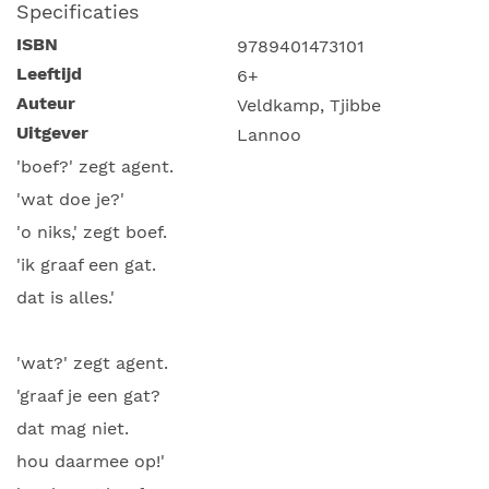
Specificaties
ISBN
9789401473101
Leeftijd
6+
Auteur
Veldkamp, Tjibbe
Uitgever
Lannoo
'boef?' zegt agent.
'wat doe je?'
'o niks,' zegt boef.
'ik graaf een gat.
dat is alles.'
'wat?' zegt agent.
'graaf je een gat?
dat mag niet.
hou daarmee op!'