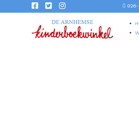
026-
H
W