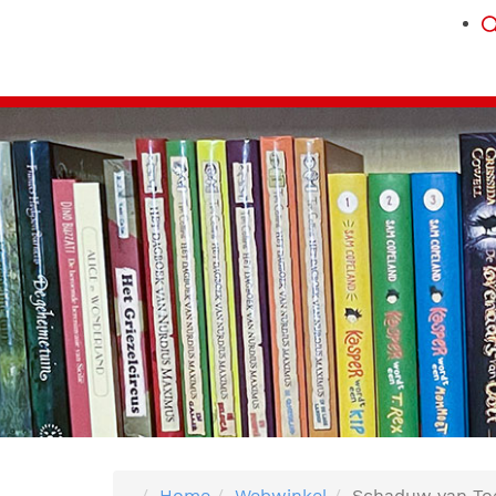
Home
Webwinkel
Schaduw van To