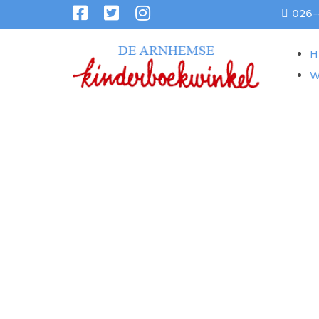
026-
H
W