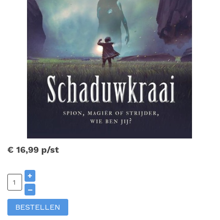
€ 16,99
p/st
+
–
BESTELLEN