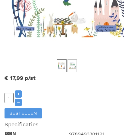
€ 17,99
p/st
+
–
BESTELLEN
Specificaties
ISBN
9789493301191