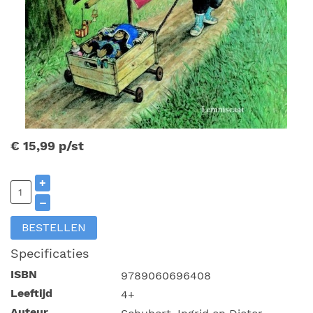
€ 15,99
p/st
+
–
BESTELLEN
Specificaties
ISBN
9789060696408
Leeftijd
4+
Auteur