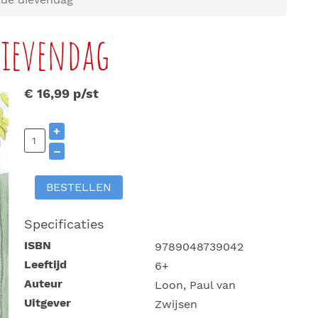
dievendag
€ 16,99
p/st
+
–
BESTELLEN
Specificaties
ISBN
9789048739042
Leeftijd
6+
Auteur
Loon, Paul van
Uitgever
Zwijsen