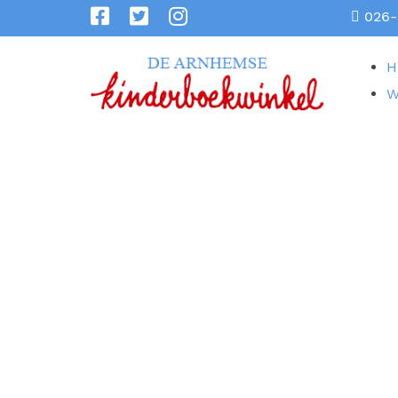
026-
H
W