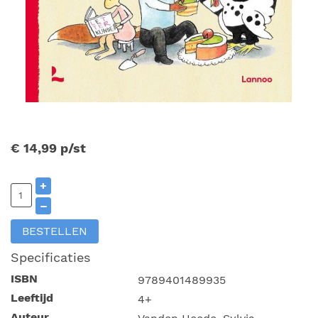
€ 14,99
p/st
+
–
BESTELLEN
Specificaties
ISBN
9789401489935
Leeftijd
4+
Auteur