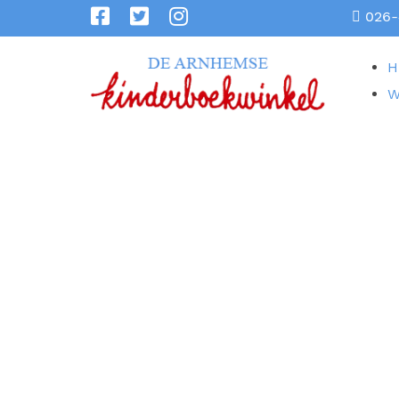
026-
H
W