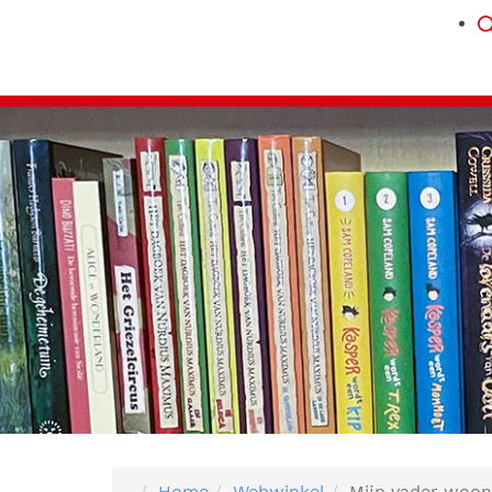
Home
Webwinkel
Mijn vader woont