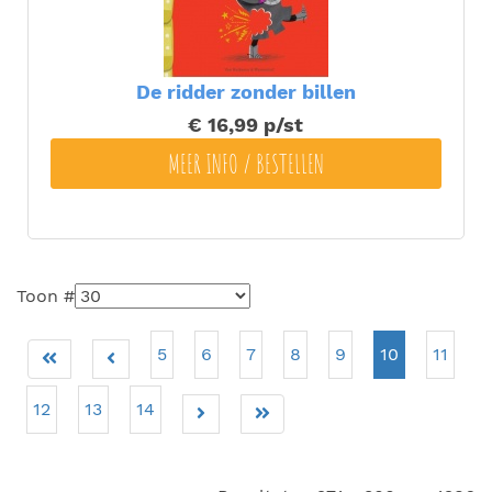
De ridder zonder billen
€ 16,99
p/st
MEER INFO / BESTELLEN
Toon #
5
6
7
8
9
10
11
12
13
14