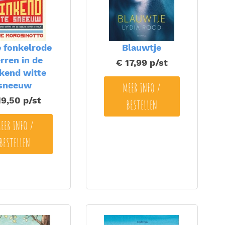
 fonkelrode
Blauwtje
rren in de
€ 17,99
p/st
nkend witte
sneeuw
MEER INFO /
19,50
p/st
BESTELLEN
EER INFO /
BESTELLEN