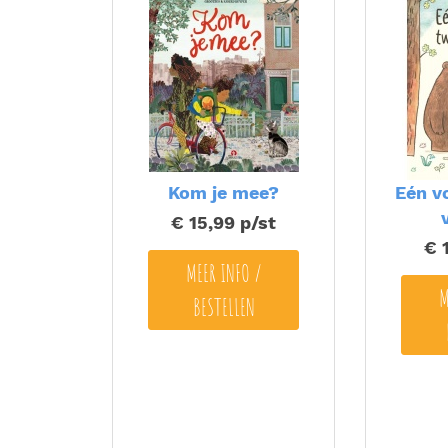
Kom je mee?
Eén v
€ 15,99
p/st
€ 
MEER INFO /
M
BESTELLEN