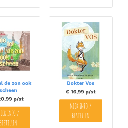
el de zon ook
Dokter Vos
scheen
€ 16,99
p/st
20,99
p/st
MEER INFO /
EER INFO /
BESTELLEN
BESTELLEN