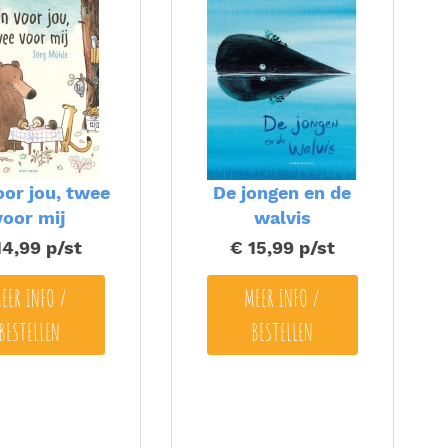
oor jou, twee
De jongen en de
voor mij
walvis
14,99
p/st
€ 15,99
p/st
EER INFO /
MEER INFO /
BESTELLEN
BESTELLEN