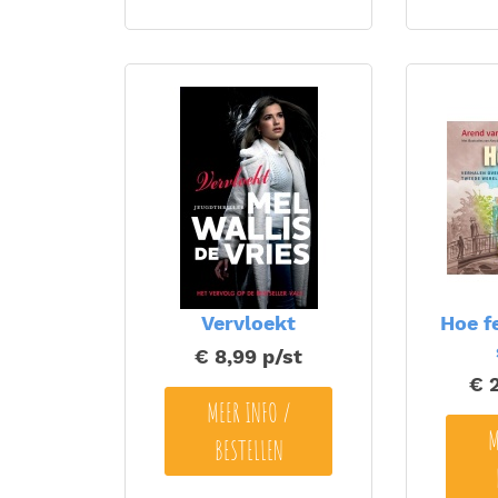
Vervloekt
Hoe f
€ 8,99
p/st
€ 
MEER INFO /
M
BESTELLEN