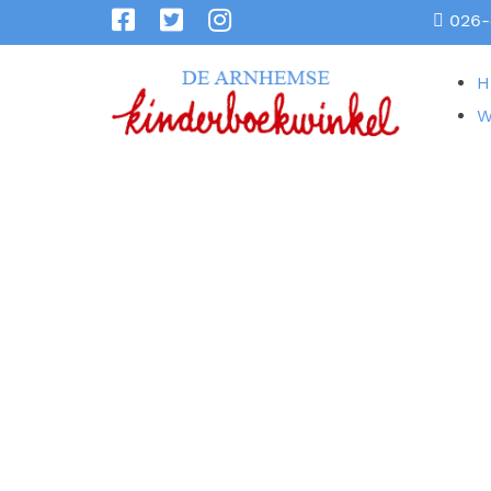
026-
H
W