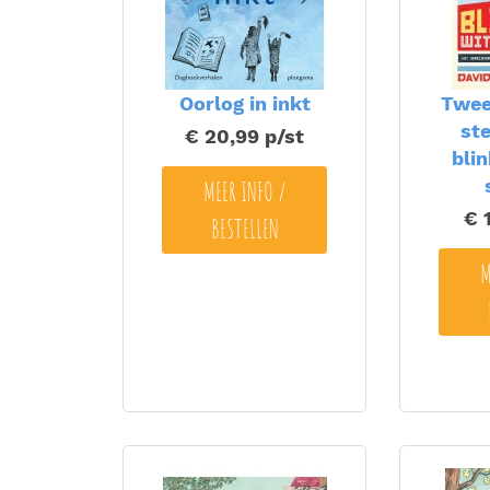
Oorlog in inkt
Twee
ste
€ 20,99
p/st
bli
MEER INFO /
€ 
BESTELLEN
M